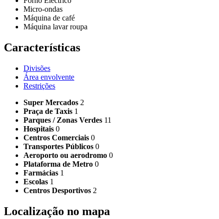
Forno Eléctrico
Micro-ondas
Máquina de café
Máquina lavar roupa
Características
Divisões
Área envolvente
Restrições
Super Mercados
2
Praça de Taxis
1
Parques / Zonas Verdes
11
Hospitais
0
Centros Comerciais
0
Transportes Públicos
0
Aeroporto ou aerodromo
0
Plataforma de Metro
0
Farmácias
1
Escolas
1
Centros Desportivos
2
Localização no mapa